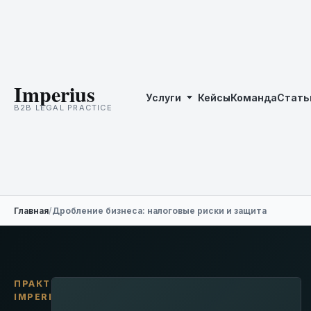
Imperius
Услуги
Кейсы
Команда
Стать
B2B LEGAL PRACTICE
Главная
/
Дробление бизнеса: налоговые риски и защита
ПРАКТИКА
IMPERIUS