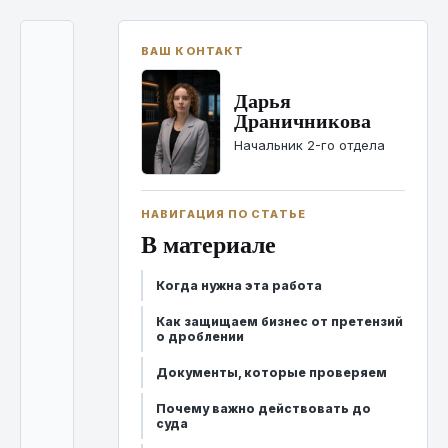
ВАШ КОНТАКТ
С
Дарья
н
Драничникова
а
Начальник 2-го отдела
ч
а
НАВИГАЦИЯ ПО СТАТЬЕ
л
В материале
а
с
Когда нужна эта работа
о
Как защищаем бизнес от претензий
п
о дроблении
о
Документы, которые проверяем
с
Почему важно действовать до
суда
т