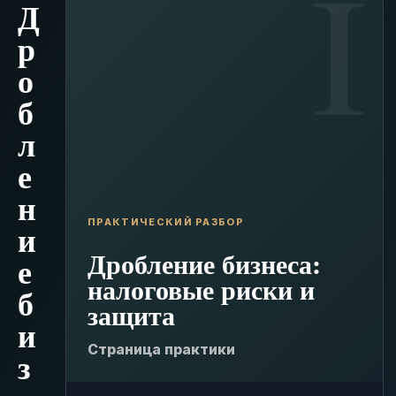
Д
р
о
б
л
е
н
ПРАКТИЧЕСКИЙ РАЗБОР
и
Дробление бизнеса:
е
налоговые риски и
б
защита
и
Страница практики
з