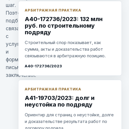
шаг.
АРБИТРАЖНАЯ ПРАКТИКА
Поэтому
А40-172736/2023: 132 млн
подборка
руб. по строительному
связана
подряду
с
Строительный спор показывает, как
услугами
сумма, акты и доказательства работ
и
связываются в арбитражную позицию.
форматом
А40-172736/2023
письменного
заключения.
АРБИТРАЖНАЯ ПРАКТИКА
А41-19703/2023: долг и
неустойка по подряду
Ориентир для страниц о неустойке, долге
и доказательстве результата работ по
договору подряда.