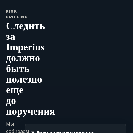
RISK
BRIEFING
Следить
за
Imperius
должно
быть
полезно
еще
до
поручения
Мы
собираем
Если спор уже начался