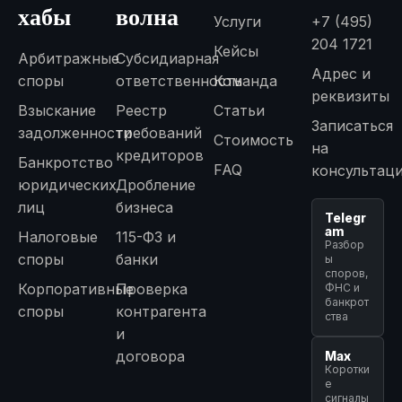
хабы
волна
Услуги
+7 (495)
204 1721
Кейсы
Арбитражные
Субсидиарная
Адрес и
споры
ответственность
Команда
реквизиты
Взыскание
Реестр
Статьи
Записаться
задолженности
требований
Стоимость
на
кредиторов
Банкротство
FAQ
консультац
юридических
Дробление
лиц
бизнеса
Telegr
am
Налоговые
115-ФЗ и
Разбор
споры
банки
ы
споров,
Корпоративные
Проверка
ФНС и
банкрот
споры
контрагента
ства
и
договора
Max
Коротки
е
сигналы