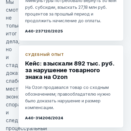
Минкультуры потребовало вернуть 50 млн
Мы
руб. субсидии, взыскать 27,18 млн руб.
смотрим
процентов за прошлый период и
не
продолжить начисление до оплаты.
только
А40-237120/2025
итог
дела,
но
СУДЕБНЫЙ ОПЫТ
и
Кейс: взыскали 892 тыс. руб.
стадию,
за нарушение товарного
доказательства,
знака на Ozon
слабое
На Ozon продавался товар со сходным
место,
обозначением; правообладателю нужно
экономику
было доказать нарушение и размер
спора
компенсации.
и
А40-314206/2024
следующий
процессуальный