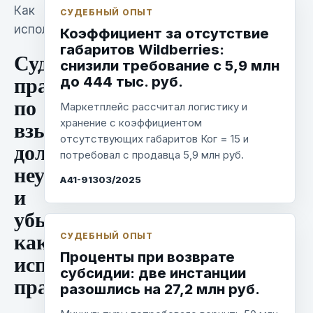
Как
СУДЕБНЫЙ ОПЫТ
используем
Коэффициент за отсутствие
габаритов Wildberries:
Судебная
снизили требование с 5,9 млн
практика
до 444 тыс. руб.
по
Маркетплейс рассчитал логистику и
взысканию
хранение с коэффициентом
отсутствующих габаритов Ког = 15 и
долга,
потребовал с продавца 5,9 млн руб.
неустойки
А41-91303/2025
и
убытков:
как
СУДЕБНЫЙ ОПЫТ
использовать
Проценты при возврате
субсидии: две инстанции
практику
разошлись на 27,2 млн руб.