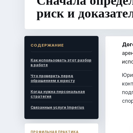
риск и доказате
Дог
СОДЕРЖАНИЕ
аре
Как использовать этот разбор
исп
в работе
Юри
Что проверить перед
обращением к юристу
кон
Когда нужна персональная
под
стратегия
спо
Связанные услуги Imperius
ПРОФИЛЬНАЯ ПРАКТИКА