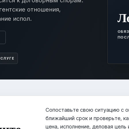
сится к договорным спорам:
агентские отношения,
Л
ние испол.
ОБЯЗ
ПОС
ы
УСЛУГЕ
Сопоставьте свою ситуацию с о
ближайший срок и проверьте, 
лите
цена, исполнение, деловая цель