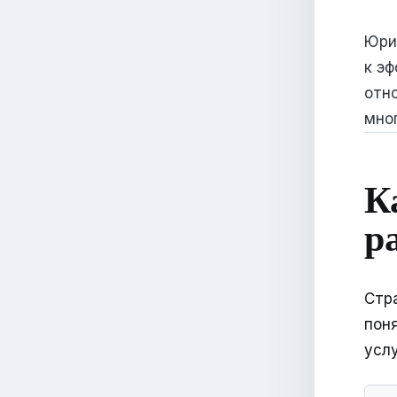
Юри
к э
отн
мног
К
р
Стр
пон
услу