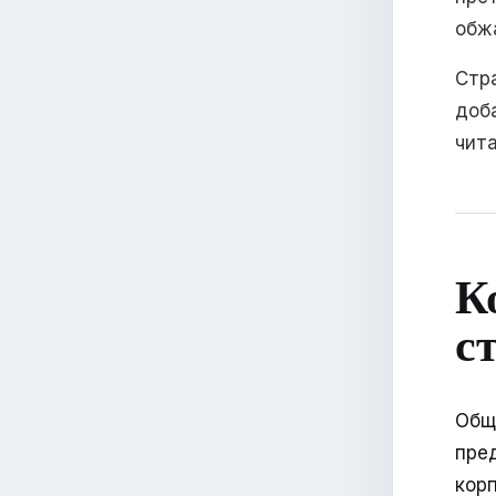
обж
Стра
доба
чита
К
с
Общ
пре
кор