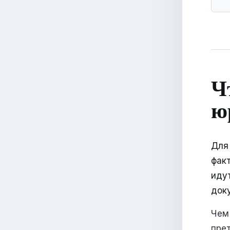
Ч
ю
Для
факт
идут
док
Чем
прет