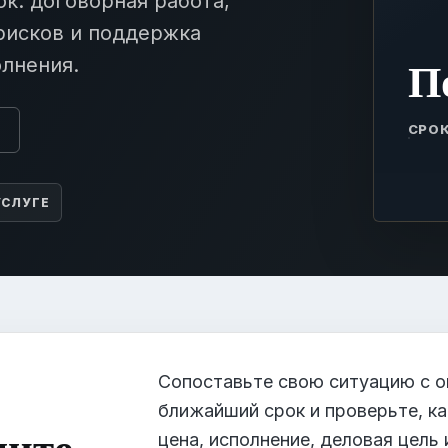
к: договорная работа,
рисков и поддержка
П
олнения.
СРОК
ы
УСЛУГЕ
Сопоставьте свою ситуацию с о
ближайший срок и проверьте, 
лите
цена, исполнение, деловая цель