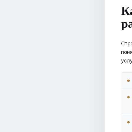
К
р
Стр
пон
услу