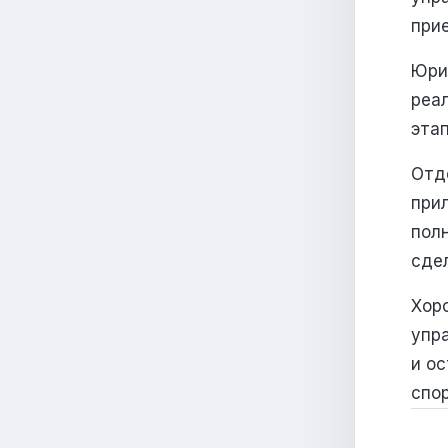
прие
Юри
реа
этап
Отд
при
пол
сде
Хор
упр
и о
спор