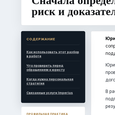
риск и доказате
Юри
СОДЕРЖАНИЕ
соп
Как использовать этот разбор
под
в работе
Юри
Что проверить перед
обращением к юристу
про
Когда нужна персональная
дого
стратегия
В ра
Связанные услуги Imperius
под
резу
ПРОФИЛЬНАЯ ПРАКТИКА