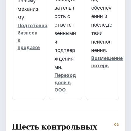
анному
вательн
обеспеч
механиз
ость с
ении и
му.
ответст
последс
Подготовка
бизнеса
венными
твии
к
и
неиспол
продаже
подтвер
нения.
Возмещение
ждения
потерь
ми.
Переход
доли в
ООО
Шесть контрольных