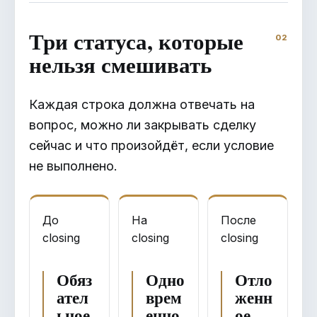
Три статуса, которые
нельзя смешивать
Каждая строка должна отвечать на
вопрос, можно ли закрывать сделку
сейчас и что произойдёт, если условие
не выполнено.
До
На
После
closing
closing
closing
Обяз
Одно
Отло
ател
врем
женн
ьное
енно
ое