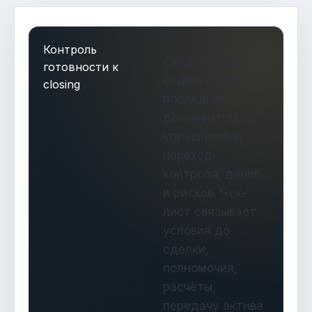
Контроль
Closing — не
готовности к
подпись под
closing
последним
документом, а
управляемый
переход
контроля, денег
и рисков. Чек-
лист связывает
условия до
сделки,
полномочия,
расчёты,
передачу актива