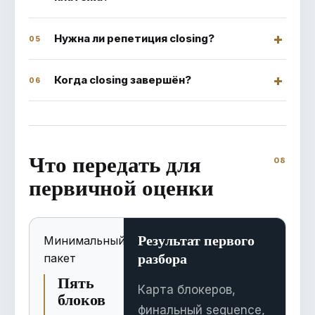
Нужна ли репетиция closing?
05
Когда closing завершён?
06
Что передать для
первичной оценки
Результат первого
Минимальный
разбора
пакет
Пять
Карта блокеров,
блоков
финальный sequence,