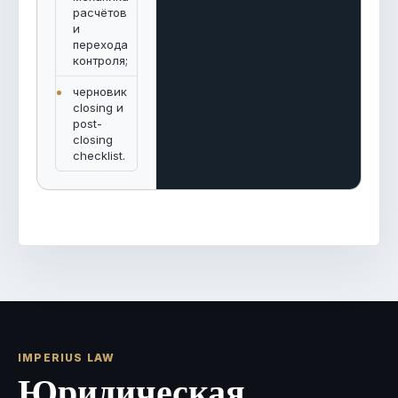
расчётов
и
перехода
контроля;
черновик
closing и
post-
closing
checklist.
IMPERIUS LAW
Юридическая