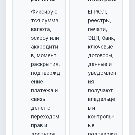
Фиксирую
ЕГРЮЛ,
тся сумма,
реестры,
валюта,
печати,
эскроу или
ЭЦП, банк,
аккредити
ключевые
в, момент
договоры,
раскрытия,
данные и
подтвержд
уведомлен
ение
ия
платежа и
получают
связь
владельце
денег с
в и
переходом
контрольн
прав и
ые
доступов.
подтвержд