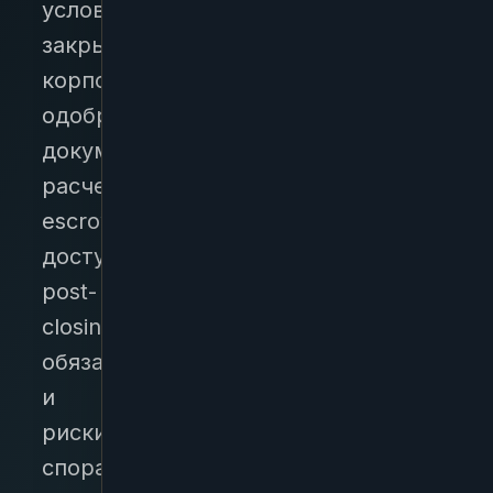
условия
закрытия,
корпоративные
одобрения,
документы,
расчеты,
escrow,
доступы,
post-
closing
обязанности
и
риски
спора.