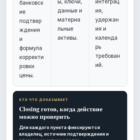
ы, ключи,
интеграц
банковск
данные и
ия,
ие
материа
удержан
подтвер
льные
ия и
ждения
активы.
календа
и
рь
формула
требован
корректи
ий.
ровки
цены.
КТО ЧТО ДОКАЗЫВАЕТ
Closing готов, когда действие
можно проверить
Для каждого пункта фиксируются
владелец, источник подтверждения и