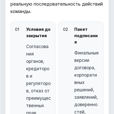
реальную последовательность действий
команды.
01
Условия до
02
Пакет
закрытия
подписани
я
Согласова
Финальные
ния
версии
органов,
договора,
кредиторо
корпорати
в и
вных
регуляторо
решений,
в, отказ от
заявлений,
преимущес
доверенно
твенных
стей,
прав,