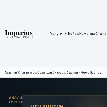
Imperius
Услуги
Кейсы
Команда
Стать
B2B LEGAL PRACTICE
Главная
/
Статьи и разборы для бизнеса
/
Сделки и due diligence: п
АНАЛИТИКА
IMPERIUS
КАРТА МАТЕРИАЛА