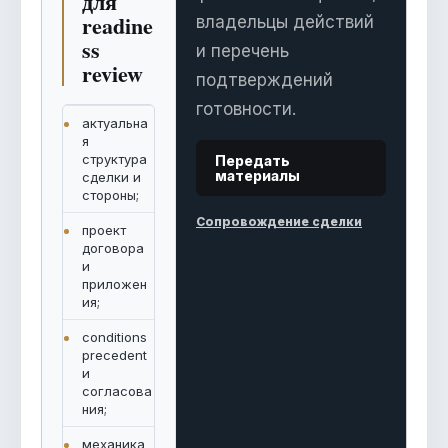
для
readine
владельцы действий
ss
и перечень
review
подтверждений
готовности.
актуальна
я
структура
Передать
материалы
сделки и
стороны;
Сопровождение сделки
проект
договора
и
приложен
ия;
conditions
precedent
и
согласова
ния;
механика