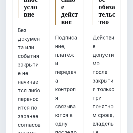
усло
е
обяза
вие
дейст
тельс
вие
тво
Без
Подписа
Действи
докумен
ние,
е
та или
платёж
допусти
события
и
мо
закрыти
передач
после
е не
а
закрыти
начинае
контрол
я только
тся либо
я
при
перенос
связыва
понятно
ится по
ются в
м сроке,
заранее
одну
владель
согласов
последо
це,