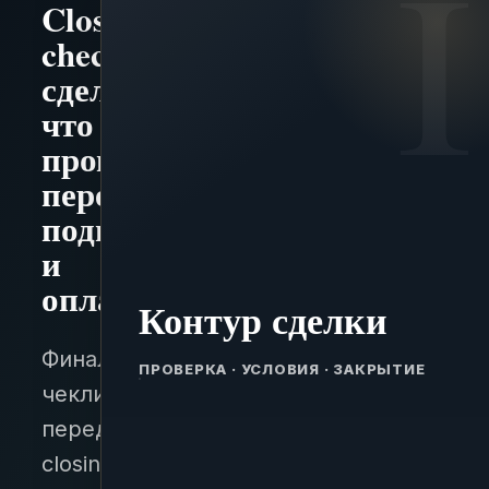
Closing
checklist
сделки:
что
проверить
перед
подписанием
и
оплатой
Контур сделки
Финальный
ПРОВЕРКА · УСЛОВИЯ · ЗАКРЫТИЕ
чеклист
перед
closing: