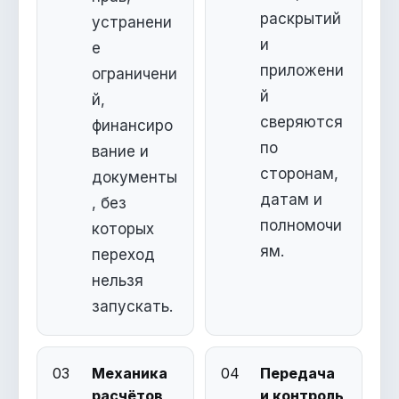
раскрытий
устранени
и
е
приложени
ограничени
й
й,
сверяются
финансиро
по
вание и
сторонам,
документы
датам и
, без
полномочи
которых
ям.
переход
нельзя
запускать.
03
Механика
04
Передача
расчётов
и контроль