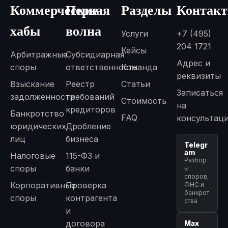
Коммерческие
Первая
Разделы
Контак
хабы
волна
Услуги
+7 (495)
204 1721
Кейсы
Арбитражные
Субсидиарная
Адрес и
споры
ответственность
Команда
реквизиты
Взыскание
Реестр
Статьи
Записаться
задолженности
требований
Стоимость
на
кредиторов
Банкротство
FAQ
консультац
юридических
Дробление
лиц
бизнеса
Telegr
am
Налоговые
115-ФЗ и
Разбор
споры
банки
ы
споров,
Корпоративные
Проверка
ФНС и
банкрот
споры
контрагента
ства
и
договора
Max