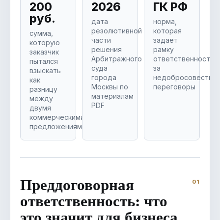
200
2026
ГК РФ
руб.
дата
норма,
резолютивной
которая
сумма,
части
задает
которую
решения
рамку
заказчик
Арбитражного
ответственности
пытался
суда
за
взыскать
города
недобросовестны
как
Москвы по
переговоры
разницу
материалам
между
PDF
двумя
коммерческими
предложениями
Преддоговорная
ответственность: что
это значит для бизнеса