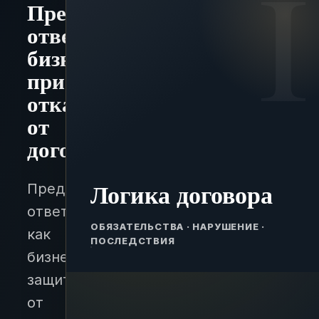
Преддоговорная
ответственность
бизнеса
при
отказе
от
договора
Логика договора
Преддоговорная
ответственность:
ОБЯЗАТЕЛЬСТВА · НАРУШЕНИЕ ·
как
ПОСЛЕДСТВИЯ
бизнесу
защититься
от