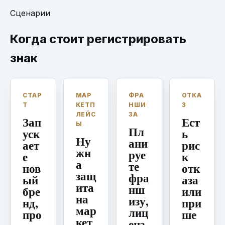
Сценарии
Когда стоит регистрировать
знак
СТАР
МАР
ФРА
ОТКА
Т
КЕТП
НШИ
З
ЛЕЙС
ЗА
Зап
Ест
Ы
Пл
уск
ь
Ну
ани
ает
рис
жн
руе
е
к
а
те
нов
отк
защ
фра
ый
аза
ита
нш
бре
или
на
изу,
нд,
при
мар
лиц
про
ше
кет
енз