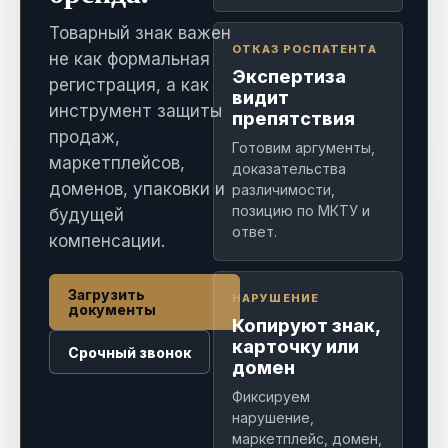
Товарный знак важен
ОТКАЗ РОСПАТЕНТА
не как формальная
Экспертиза
регистрация, а как
видит
инструмент защиты
препятствия
продаж,
Готовим аргументы,
маркетплейсов,
доказательства
доменов, упаковки и
различимости,
позицию по МКТУ и
будущей
ответ.
компенсации.
Загрузить
НАРУШЕНИЕ
документы
Копируют знак,
карточку или
Срочный звонок
домен
Фиксируем
нарушение,
маркетплейс, домен,