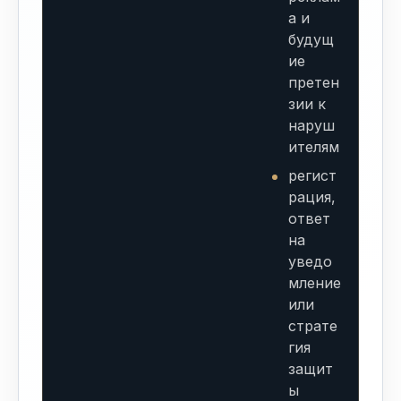
а и
будущ
ие
претен
зии к
наруш
ителям
регист
рация,
ответ
на
уведо
мление
или
страте
гия
защит
ы