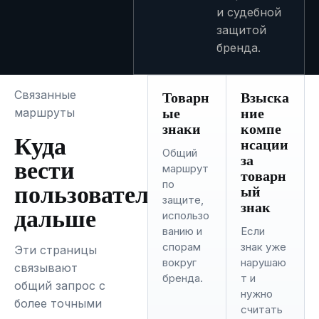
и судебной
защитой
бренда.
Товарн
Взыска
Связанные
ые
ние
маршруты
знаки
компе
Куда
нсации
Общий
за
вести
маршрут
товарн
пользователя
по
ый
защите,
знак
дальше
использо
ванию и
Если
спорам
знак уже
Эти страницы
вокруг
нарушаю
связывают
бренда.
т и
общий запрос с
нужно
более точными
считать