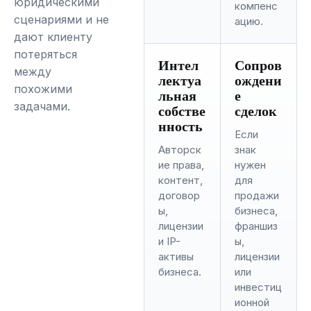
юридическими
компенс
сценариями и не
ацию.
дают клиенту
потеряться
Интел
Сопров
между
лектуа
ождени
похожими
льная
е
задачами.
собстве
сделок
нность
Если
Авторск
знак
ие права,
нужен
контент,
для
договор
продажи
ы,
бизнеса,
лицензии
франшиз
и IP-
ы,
активы
лицензии
бизнеса.
или
инвестиц
ионной