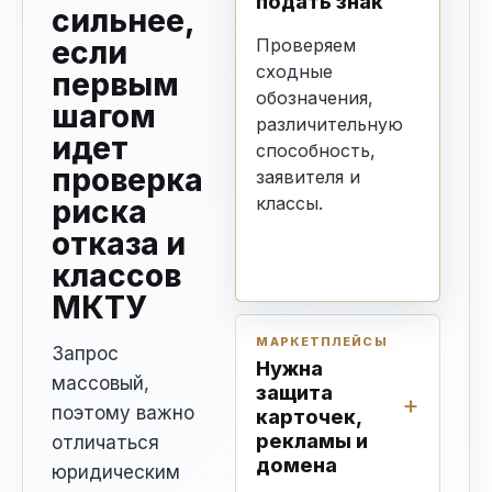
подать знак
сильнее,
если
Проверяем
сходные
первым
обозначения,
шагом
различительную
идет
способность,
проверка
заявителя и
классы.
риска
отказа и
классов
МКТУ
МАРКЕТПЛЕЙСЫ
Запрос
Нужна
массовый,
защита
поэтому важно
карточек,
рекламы и
отличаться
домена
юридическим