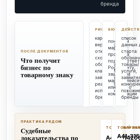
бренда
РИСК
БЮДЖЕТ
ДЕЙСТВ
карту
список
понятный
вероятности
данных 
маршрут:
отказа:
старта:
ПОСЛЕ ДОКУМЕНТОВ
проверка,
сходные
обознач
Что получит
подача, ответ
обозначения,
товары/
бизнес по
Роспатенту,
классы МКТУ,
услуги,
товарному знаку
защита на
заявитель и
заявите
маркетплейсе
реальное
конкуре
или спор о
использование
похожи
компенсации
бренда
бренды
ПРАКТИКА РЯДОМ
Судебные
ТОВАРНЫЙ ЗН
ТОВАРНЫ
доказательства по
А41-315
А40-314206