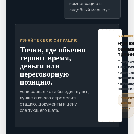
компенсацию и
судебный маршрут.
МКТУ
СХОДСТВО
МАРКЕТПЛ
ДОМЕН
КОМПЕ
УЗНАЙТЕ СВОЮ СИТУАЦИЮ
Нужно
Есть
Копирую
Заняли
Нуже
Точки, где обычно
выбрать
похожие
карточку
похожи
расче
классы
знаки
или брен
адрес
требо
теряют время,
Смотрим
Оцениваем
Фиксируем
Проверяе
Считае
деньги или
реальные
фонетику,
карточки,
право, дат
вариант
переговорную
товары,
графику,
продавца,
использов
компенс
услуги, планы
смысл,
доказатель
претензию
доказат
позицию.
развития и
однородность
прав и быс
судебную
нарушен
риск лишних
товаров и
жалобы.
перспекти
соразме
Если совпал хотя бы один пункт,
классов.
риск
лучше сначала определить
приоритет
приорит
приори
смешения.
продажи
канал
деньги
приоритет:
стадию, документы и цену
заявка
приоритет:
следующего шага.
отказ