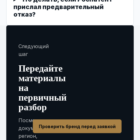
прислал предварительный
отказ?
Следующий
шаг
Передайте
материалы
на
первичный
разбор
Посмотрим
Проверить бренд перед заявкой
документы,
регион,