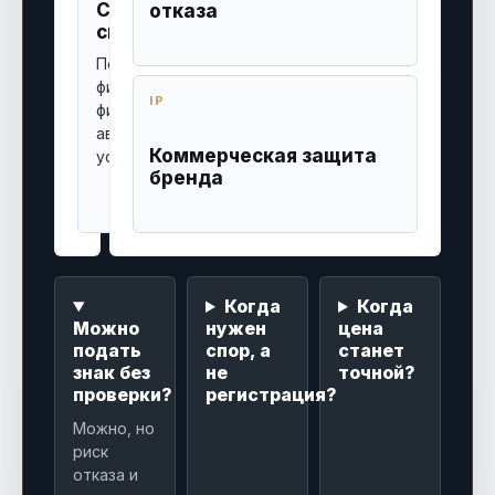
Сопровождение
Разовое
отказа
спора
поручение
Почасовая модель,
Обычно 10
фикс за кейс или
000 - 400
IP
фиксированный
000 руб.
аванс + гонорар
Точно
Коммерческая защита
успеха.
считаем
бренда
после
документов.
Когда
Когда
Можно
нужен
цена
подать
спор, а
станет
знак без
не
точной?
проверки?
регистрация?
Можно, но
риск
отказа и