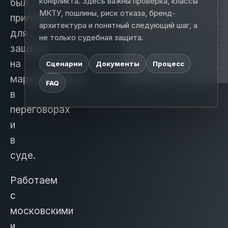
конфликта. Здесь важны проверка, классы
был
МКТУ, пошлины, риск отказа, бренд-
пригоден
архитектура и понятный следующий шаг, а
для
не только судебная защита.
защиты
на
Сценарии
Документы
Процесс
маркетплейсах,
FAQ
в
переговорах
и
в
суде.
Работаем
с
московскими
и