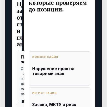
которые проверяем
Цена
до позиции.
зависит
от
стадии
и
глубины
анализа.
Письменное
Сложный
КОМПЕНСАЦИЯ
заключение
анализ
Нарушение прав на
Обычно 30 000
Индивидуально,
товарный знак
- 200 000 руб.:
если нужна
вывод, риски,
глубокая
документы и
судебная
маршрут
практика и
РЕГИСТРАЦИЯ
решения.
расчет позиции.
Заявка, МКТУ и риск