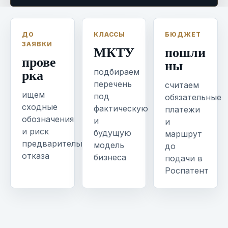
ДО
КЛАССЫ
БЮДЖЕТ
ЗАЯВКИ
МКТУ
пошли
прове
ны
рка
подбираем
перечень
считаем
ищем
под
обязательные
сходные
фактическую
платежи
обозначения
и
и
и риск
будущую
маршрут
предварительного
модель
до
отказа
бизнеса
подачи в
Роспатент