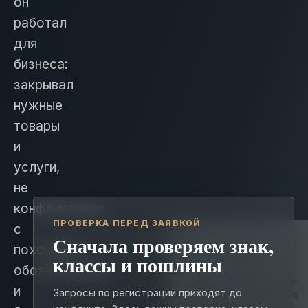
он
работал
для
бизнеса:
закрывал
нужные
товары
и
услуги,
не
конфликтовал
ПРОВЕРКА ПЕРЕД ЗАЯВКОЙ
с
Сначала проверяем знак,
похожими
классы и пошлины
обозначениями
и
Запросы по регистрации приходят до