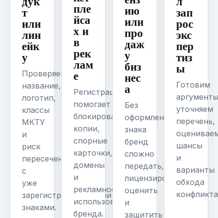
дук
л
пле
ию
т
зап
йса
или
или
рос
х и
про
лин
экс
в
даж
ейк
пер
рек
у
у
тиз
лам
биз
ы
е
Проверяем
нес
Готовим
а
название,
Регистрация
аргументы
логотип,
помогает
Без
уточняем
классы
блокировать
оформленного
перечень,
МКТУ
копии,
знака
оценивае
и
спорные
бренд
шансы
риск
карточки,
сложно
и
пересечения
домены
передать,
варианты
с
и
лицензировать,
обхода
уже
рекламное
оценить
конфликта
зарегистрированными
использование
и
знаками.
бренда.
защитить