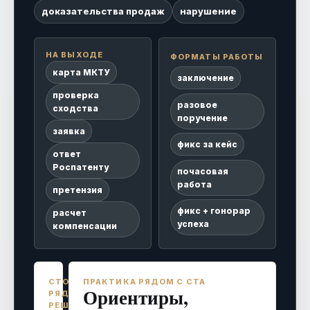
доказательства продаж
нарушение
НА ВЫХОДЕ
ФОРМАТЫ РАБОТЫ
карта МКТУ
заключение
проверка
разовое
сходства
поручение
заявка
фикс за кейс
ответ
Роспатенту
почасовая
работа
претензия
фикс + гонорар
расчет
успеха
компенсации
СТОИМОСТЬ
ПРАКТИКА РЯДОМ С CTA
Ориентиры,
РЯДОМ С
РЕШЕНИЕМ