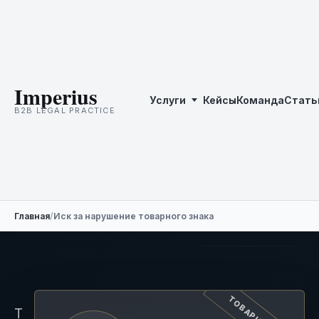
Imperius
Услуги
Кейсы
Команда
Стать
B2B LEGAL PRACTICE
Главная
/
Иск за нарушение товарного знака
Т