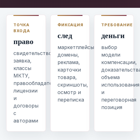
ТОЧКА
ФИКСАЦИЯ
ТРЕБОВАНИЕ
ВХОДА
след
деньги
право
маркетплейсы,
выбор
свидетельство,
домены,
модели
заявка,
реклама,
компенсации,
классы
карточки
доказательств
МКТУ,
товара,
объема
правообладатель,
скриншоты,
использования
лицензии
осмотр и
и
и
переписка
переговорная
договоры
позиция
с
авторами