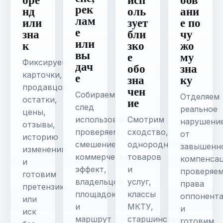
рек
нд
оль
ани
лам
или
зует
е по
е
зна
бли
чу
или
к
зко
жо
вы
е
му
Фиксируем
дач
обо
зна
е
карточки,
зна
ку
продавцов,
чен
Собираем
Отделяем
ие
остатки,
след
реальное
цены,
использования,
Смотрим
нарушени
отзывы,
проверяем
сходство,
от
историю
смешение,
однородность
завышенн
изменений
коммерческий
товаров
компенсац
и
эффект,
и
проверяе
готовим
владельцев
услуг,
права
претензию
площадок
классы
оппонент
или
и
МКТУ,
и
иск
маршрут
старшинство
готовим