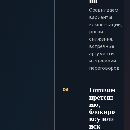
ии
Сравниваем
варианты
компенсации,
риски
снижения,
встречные
аргументы
и сценарий
переговоров.
Готовим
04
претенз
ию,
блокиро
вку или
иск