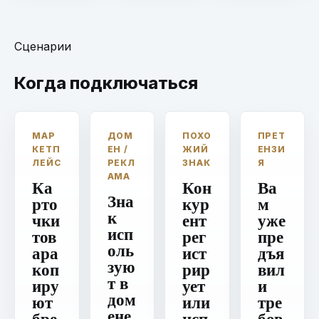
Сценарии
Когда подключаться
МАР
ДОМ
ПОХО
ПРЕТ
КЕТП
ЕН /
ЖИЙ
ЕНЗИ
ЛЕЙС
РЕКЛ
ЗНАК
Я
АМА
Ка
Кон
Ва
Зна
рто
кур
м
к
чки
ент
уже
исп
тов
рег
пре
оль
ара
ист
дъя
зую
коп
рир
вил
т в
иру
ует
и
дом
ют
или
тре
ене,
бре
исп
бов