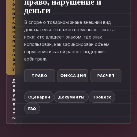
право, нарушение и
о
деньги
в
и
т
В споре о товарном знаке внешний вид
ь
и
доказательств важен не меньше текста
с
к
иска: кто владеет знаком, где знак
п
использован, как зафиксирован объем
о
з
нарушения и какой расчет выдержит
н
арбитраж.
а
к
у
ПРАВО
ФИКСАЦИЯ
РАСЧЕТ
Д
о
к
у
Сценарии
Документы
Процесс
м
е
н
FAQ
т
ы