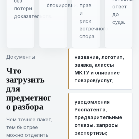
без
блокировки.
прав
ответ
потери
и
до
доказательств.
риск
суда.
встречного
спора.
Документы
название, логотип,
заявка, классы
Что
МКТУ и описание
загрузить
товаров/услуг;
для
предметног
уведомления
о разбора
Роспатента,
предварительные
Чем точнее пакет,
отказы, запросы
тем быстрее
экспертизы;
можно отделить