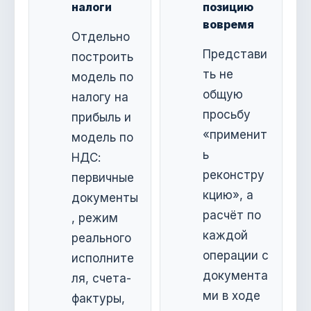
налоги
позицию
вовремя
Отдельно
Представи
построить
ть не
модель по
общую
налогу на
просьбу
прибыль и
«применит
модель по
ь
НДС:
реконстру
первичные
кцию», а
документы
расчёт по
, режим
каждой
реального
операции с
исполните
документа
ля, счета-
ми в ходе
фактуры,