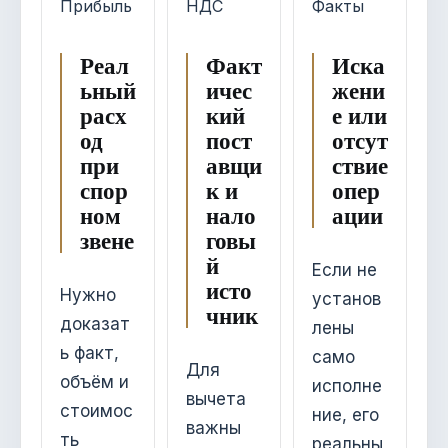
Прибыль
НДС
Факты
Реал
Факт
Иска
ьный
ичес
жени
расх
кий
е или
од
пост
отсут
при
авщи
ствие
спор
к и
опер
ном
нало
ации
звене
говы
й
Если не
исто
Нужно
установ
чник
доказат
лены
ь факт,
само
Для
объём и
исполне
вычета
стоимос
ние, его
важны
ть
реальны