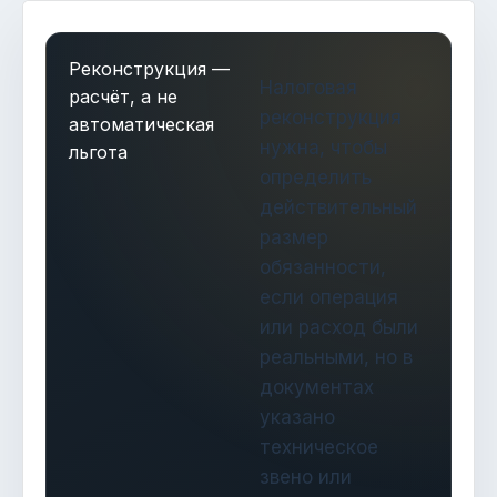
Реконструкция —
Налоговая
расчёт, а не
реконструкция
автоматическая
нужна, чтобы
льгота
определить
действительный
размер
обязанности,
если операция
или расход были
реальными, но в
документах
указано
техническое
звено или