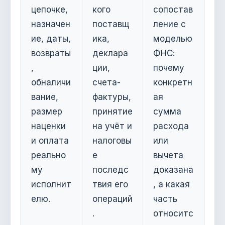
цепочке,
кого
сопостав
назначен
поставщ
ление с
ие, даты,
ика,
моделью
возвраты
деклара
ФНС:
,
ции,
почему
обналичи
счета-
конкретн
вание,
фактуры,
ая
размер
принятие
сумма
наценки
на учёт и
расхода
и оплата
налоговы
или
реально
е
вычета
му
последс
доказана
исполнит
твия его
, а какая
елю.
операций
часть
.
относитс