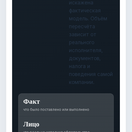
искажена
фактическая
модель. Объём
пересчёта
зависит от
реального
исполнителя,
документов,
налога и
поведения самой
компании.
Факт
что было поставлено или выполнено
Лицо