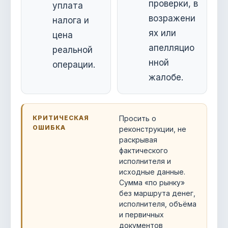
проверки, в
уплата
возражени
налога и
ях или
цена
апелляцио
реальной
нной
операции.
жалобе.
КРИТИЧЕСКАЯ
Просить о
ОШИБКА
реконструкции, не
раскрывая
фактического
исполнителя и
исходные данные.
Сумма «по рынку»
без маршрута денег,
исполнителя, объёма
и первичных
документов