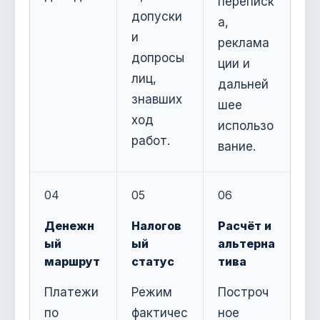
переписк
допуски
а,
и
реклама
допросы
ции и
лиц,
дальней
знавших
шее
ход
использо
работ.
вание.
04
05
06
Денежн
Налогов
Расчёт и
ый
ый
альтерна
маршрут
статус
тива
Платежи
Режим
Построч
по
фактичес
ное