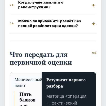
Когда лучше заявлять о
05
реконструкции?
Можно ли применить расчёт без
06
полной реабилитации сделки?
Что передать для
первичной оценки
Результат первого
Минимальный
разбора
пакет
Пять
Матрица «операция
блоков
→ фактический
для