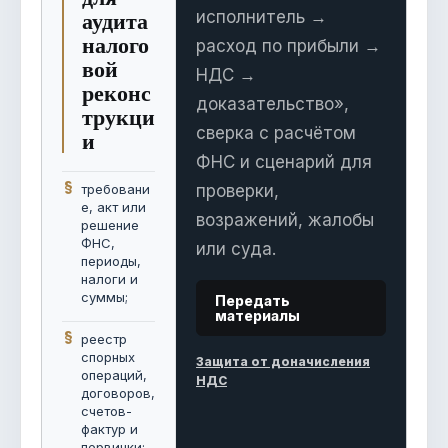
аудита
исполнитель →
налого
расход по прибыли →
вой
НДС →
реконс
доказательство»,
трукци
сверка с расчётом
и
ФНС и сценарий для
требовани
проверки,
е, акт или
возражений, жалобы
решение
ФНС,
или суда.
периоды,
налоги и
суммы;
Передать
материалы
реестр
спорных
Защита от доначисления
операций,
НДС
договоров,
счетов-
фактур и
первички;