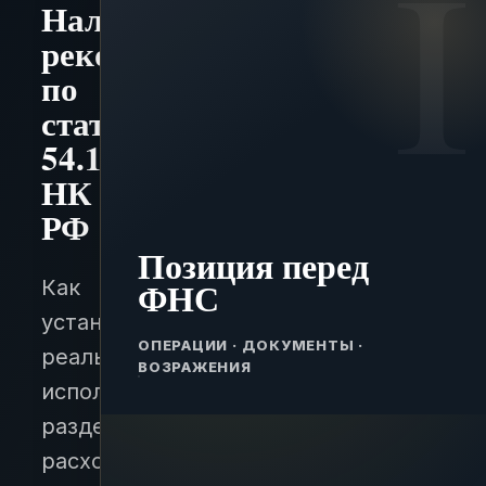
Налоговая
реконструкция
по
статье
54.1
НК
РФ
Позиция перед
ФНС
Как
установить
ОПЕРАЦИИ · ДОКУМЕНТЫ ·
реального
ВОЗРАЖЕНИЯ
исполнителя,
разделить
расходы