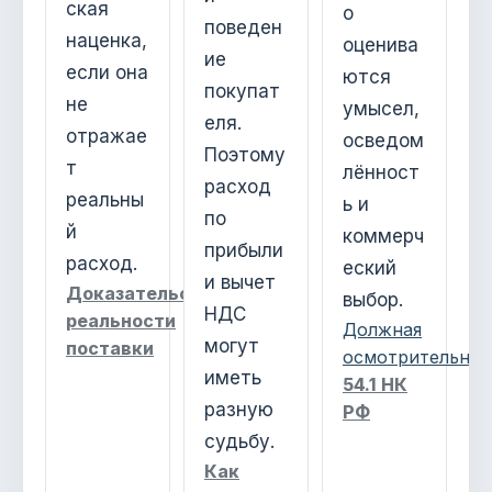
ская
о
поведен
наценка,
оценива
ие
если она
ются
покупат
не
умысел,
еля.
отражае
осведом
Поэтому
т
лённост
расход
реальны
ь и
по
й
коммерч
прибыли
расход.
еский
и вычет
Доказательства
выбор.
НДС
реальности
Должная
могут
поставки
осмотрительнос
иметь
54.1 НК
разную
РФ
судьбу.
Как