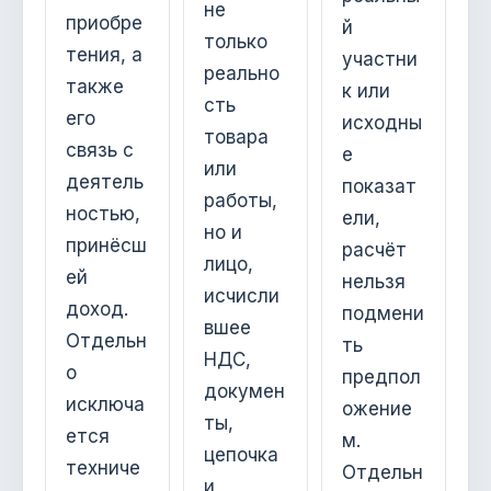
не
приобре
й
только
тения, а
участни
реально
также
к или
сть
его
исходны
товара
связь с
е
или
деятель
показат
работы,
ностью,
ели,
но и
принёсш
расчёт
лицо,
ей
нельзя
исчисли
доход.
подмени
вшее
Отдельн
ть
НДС,
о
предпол
докумен
исключа
ожение
ты,
ется
м.
цепочка
техниче
Отдельн
и