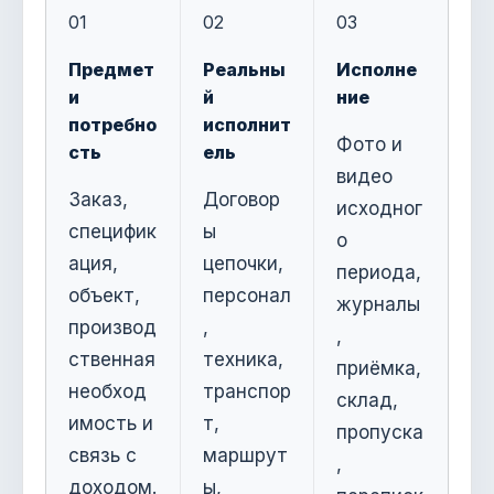
01
02
03
Предмет
Реальны
Исполне
и
й
ние
потребно
исполнит
Фото и
сть
ель
видео
Заказ,
Договор
исходног
специфик
ы
о
ация,
цепочки,
периода,
объект,
персонал
журналы
производ
,
,
ственная
техника,
приёмка,
необход
транспор
склад,
имость и
т,
пропуска
связь с
маршрут
,
доходом.
ы,