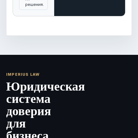
решения.
IMPERIUS LAW
Юридическая
система
доверия
для
бизнеса