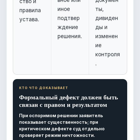
ьное или
докумен
ство и
иное
ты,
правила
подтвер
дивиден
устава.
ждение
ды и
решения.
изменен
ие
контроля
.
КТО ЧТО ДОКАЗЫВАЕТ
Формальный дефект должен быть
связан с правом и результатом
При оспоримом решении заявитель
показывает существенность; при
критическом дефекте суд отдельно
проверяет режим ничтожности.