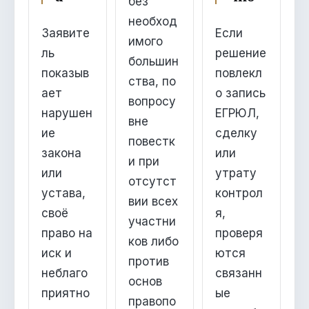
без
необход
Заявите
Если
имого
ль
решение
большин
показыв
повлекл
ства, по
ает
о запись
вопросу
нарушен
ЕГРЮЛ,
вне
ие
сделку
повестк
закона
или
и при
или
утрату
отсутст
устава,
контрол
вии всех
своё
я,
участни
право на
проверя
ков либо
иск и
ются
против
неблаго
связанн
основ
приятно
ые
правопо