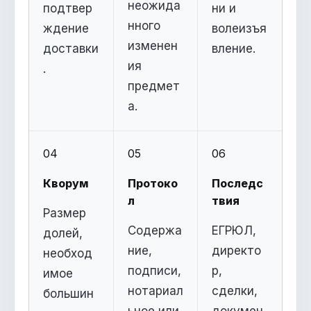
неожида
подтвер
ни и
нного
ждение
волеизъя
изменен
доставки
вление.
ия
.
предмет
а.
04
05
06
Кворум
Протоко
Последс
л
твия
Размер
Содержа
ЕГРЮЛ,
долей,
ние,
директо
необход
подписи,
р,
имое
нотариал
сделки,
большин