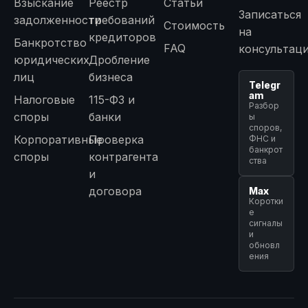
Взыскание
Реестр
Статьи
Записаться
задолженности
требований
Стоимость
на
кредиторов
Банкротство
FAQ
консультац
юридических
Дробление
лиц
бизнеса
Telegr
am
Налоговые
115-ФЗ и
Разбор
споры
банки
ы
споров,
Корпоративные
Проверка
ФНС и
банкрот
споры
контрагента
ства
и
договора
Max
Коротки
е
сигналы
и
обновл
ения