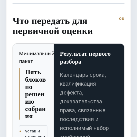
Что передать для
первичной оценки
Результат первого
Минимальный
разбора
пакет
Пять
Календарь срока,
блоков
квалификация
по
решен
дефекта,
ию
доказательства
собран
права, связанные
ия
последствия и
исполнимый набор
устав и
структура
требований.