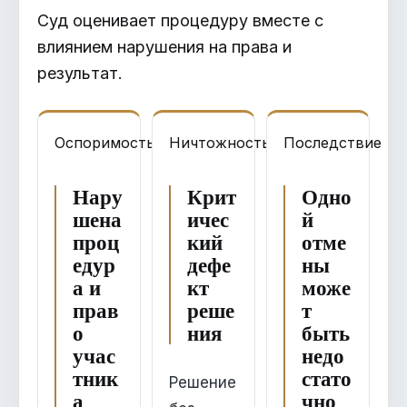
Суд оценивает процедуру вместе с
влиянием нарушения на права и
результат.
Оспоримость
Ничтожность
Последствие
Нару
Крит
Одно
шена
ичес
й
проц
кий
отме
едур
дефе
ны
а и
кт
може
прав
реше
т
о
ния
быть
учас
недо
тник
стато
Решение
а
чно