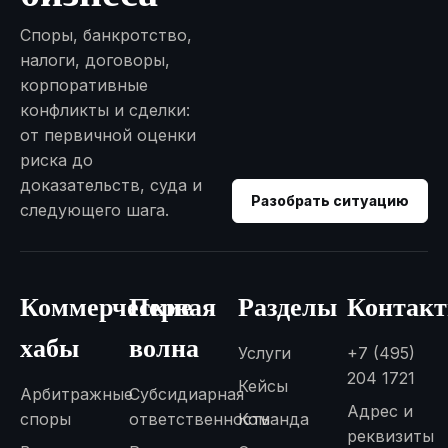
Споры, банкротство,
налоги, договоры,
корпоративные
конфликты и сделки:
от первичной оценки
риска до
доказательств, суда и
Разобрать ситуацию
следующего шага.
Коммерческие
Первая
Разделы
Контак
хабы
волна
Услуги
+7 (495)
204 1721
Кейсы
Арбитражные
Субсидиарная
Адрес и
споры
ответственность
Команда
реквизиты