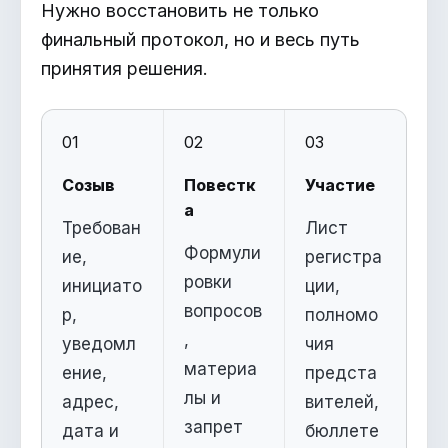
Нужно восстановить не только
финальный протокол, но и весь путь
принятия решения.
01
02
03
Созыв
Повестк
Участие
а
Требован
Лист
Формули
ие,
регистра
ровки
инициато
ции,
вопросов
р,
полномо
,
уведомл
чия
материа
ение,
предста
лы и
адрес,
вителей,
запрет
дата и
бюллете