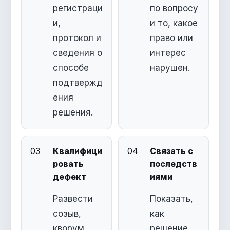
регистраци
по вопросу
и,
и то, какое
протокол и
право или
сведения о
интерес
способе
нарушен.
подтвержд
ения
решения.
03
Квалифици
04
Связать с
ровать
последств
дефект
иями
Развести
Показать,
созыв,
как
кворум,
решение