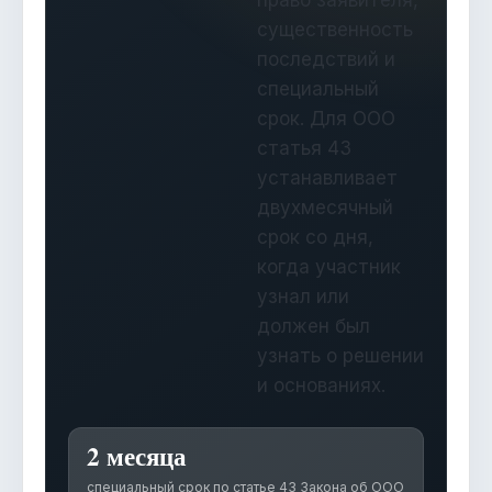
право заявителя,
существенность
последствий и
специальный
срок. Для ООО
статья 43
устанавливает
двухмесячный
срок со дня,
когда участник
узнал или
должен был
узнать о решении
и основаниях.
2 месяца
специальный срок по статье 43 Закона об ООО