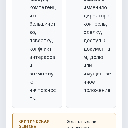
компетенц
изменило
ию,
директора,
большинст
контроль,
во,
сделку,
повестку,
доступ к
конфликт
документа
интересов
м, долю
и
или
возможну
имуществе
ю
нное
ничтожнос
положение
ть.
.
КРИТИЧЕСКАЯ
Ждать выдачи
ОШИБКА
идеального