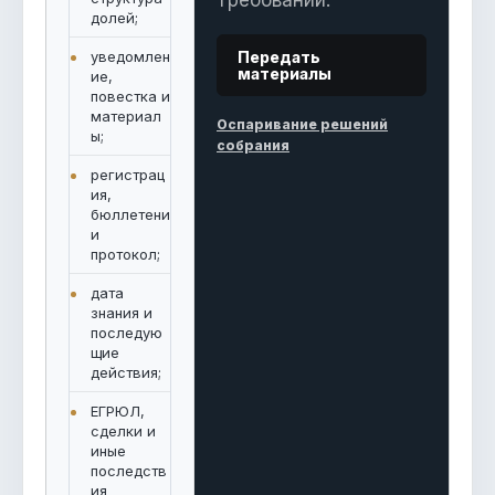
долей;
уведомлен
Передать
материалы
ие,
повестка и
материал
Оспаривание решений
ы;
собрания
регистрац
ия,
бюллетени
и
протокол;
дата
знания и
последую
щие
действия;
ЕГРЮЛ,
сделки и
иные
последств
ия