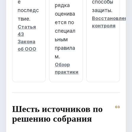
е
способы
рядка
последс
защиты.
оценива
Восстановлени
твие.
ется по
контроля
Статья
специал
43
ьным
Закона
правила
об ООО
м.
Обзор
практики
Шесть источников по
решению собрания