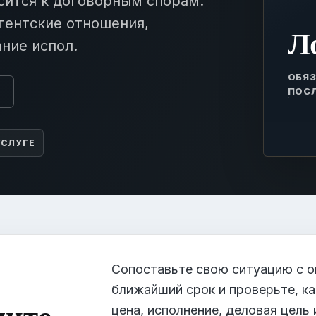
сится к договорным спорам:
агентские отношения,
Л
ние испол.
ОБЯЗ
ПОС
ы
УСЛУГЕ
Сопоставьте свою ситуацию с о
ближайший срок и проверьте, 
лите
цена, исполнение, деловая цель