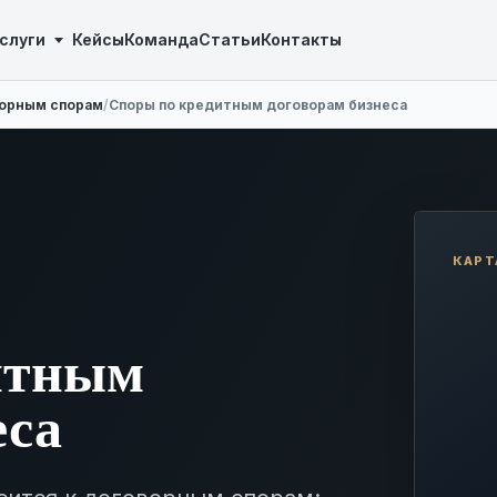
слуги
Кейсы
Команда
Статьи
Контакты
ворным спорам
/
Споры по кредитным договорам бизнеса
КАРТ
итным
еса