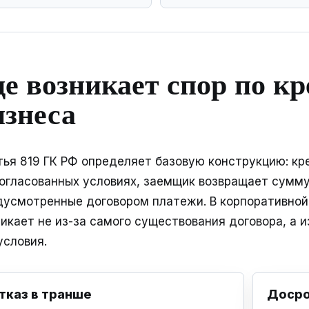
де возникает спор по кр
изнеса
тья 819 ГК РФ определяет базовую конструкцию: кр
согласованных условиях, заемщик возвращает сумму
дусмотренные договором платежи. В корпоративной
икает не из-за самого существования договора, а и
условия.
тказ в транше
Досро