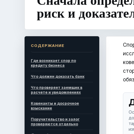
риск и доказате
Спо
СОДЕРЖАНИЕ
исс
Где возникает спор по
ков
кредиту бизнеса
сто
Что должен доказать банк
обяз
Что проверяет заемщик в
расчете и уведомлениях
Д
Ковенанты и досрочное
взыскание
Ос
до
Поручительство и залог
та
проверяются отдельно
из