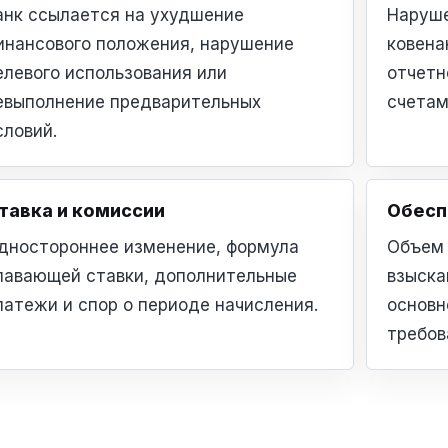
анк ссылается на ухудшение
Наруше
инансового положения, нарушение
ковена
елевого использования или
отчетн
евыполнение предварительных
счетам
словий.
тавка и комиссии
Обесп
дностороннее изменение, формула
Объем 
лавающей ставки, дополнительные
взыска
латежи и спор о периоде начисления.
основн
требов