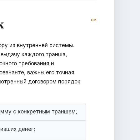
к
ру из внутренней системы.
 выдачу каждого транша,
очного требования и
овенанте, важны его точная
мотренный договором порядок
умму с конкретным траншем;
ивших денег;