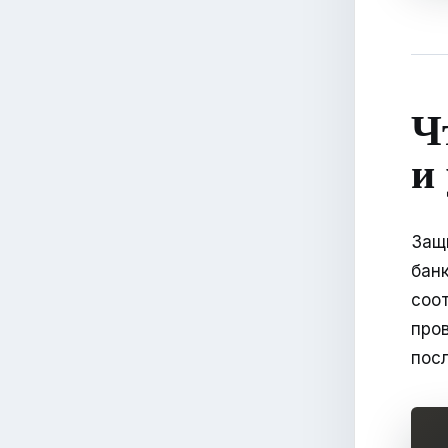
Ч
и
Защ
бан
соо
про
пос