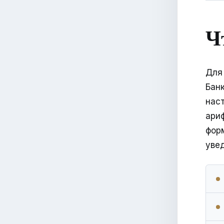
Ч
Для
Бан
нас
ари
фор
уве