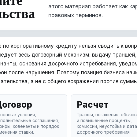
этого материал работает как кар
льства
правовых терминов.
р по корпоративному кредиту нельзя сводить к вопр
ледует весь договорный механизм: выдачу траншей,
енанты, основания досрочного истребования, уведо
рон после нарушения. Поэтому позиция бизнеса нач
ательства, а не с общего возражения против суммы
оговор
Расчет
новные условия,
Транши, погашения, обычн
полнительные соглашения,
и повышенные проценты,
рифы, ковенанты и порядок
комиссии, неустойка и дата
менения ставки.
досрочного требования.