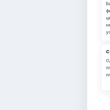
Б
ф
ц
н
у
С
О
п
п