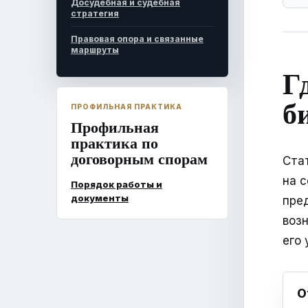
Досудебная и судебная
стратегия
Правовая опора и связанные
маршруты
Г
б
ПРОФИЛЬНАЯ ПРАКТИКА
Профильная
практика по
договорным спорам
Ста
на 
Порядок работы и
документы
пре
возн
его 
О