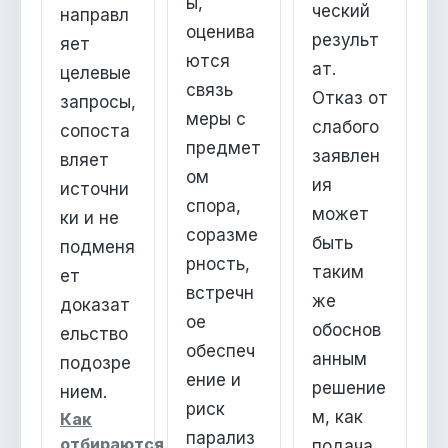
ы,
ческий
направл
оценива
результ
яет
ются
ат.
целевые
связь
Отказ от
запросы,
меры с
слабого
сопоста
предмет
заявлен
вляет
ом
ия
источни
спора,
может
ки и не
соразме
быть
подменя
рность,
таким
ет
встречн
же
доказат
ое
обоснов
ельство
обеспеч
анным
подозре
ение и
решение
нием.
риск
м, как
Как
парализ
отбираются
подача