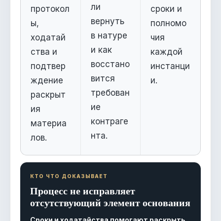
ли
протокол
сроки и
вернуть
ы,
полномо
в натуре
ходатай
чия
и как
ства и
каждой
восстано
подтвер
инстанци
вится
ждение
и.
требован
раскрыт
ие
ия
контраге
материа
нта.
лов.
КТО ЧТО ДОКАЗЫВАЕТ
Процесс не исправляет
отсутствующий элемент основания
Сроки и ходатайства помогают раскрыть