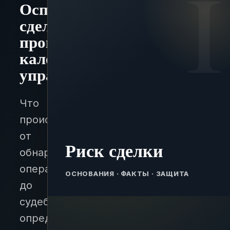
Оспаривание
сделки:
процессуальный
календарь
управляющего
Что
происходит
от
Риск сделки
обнаружения
операции
ОСНОВАНИЯ · ФАКТЫ · ЗАЩИТА
до
судебного
определения,