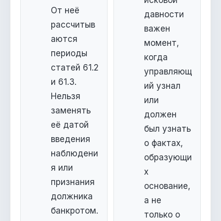
От неё
давности
рассчитыв
важен
аются
момент,
периоды
когда
статей 61.2
управляющ
и 61.3.
ий узнал
Нельзя
или
заменять
должен
её датой
был узнать
введения
о фактах,
наблюдени
образующи
я или
х
признания
основание,
должника
а не
банкротом.
только о