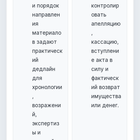
и порядок
контролир
направлен
овать
ия
апелляцию
материало
,
в задают
кассацию,
практическ
вступлени
ий
е акта в
дедлайн
силу и
для
фактическ
хронологии
ий возврат
,
имущества
возражени
или денег.
й,
экспертиз
ы и