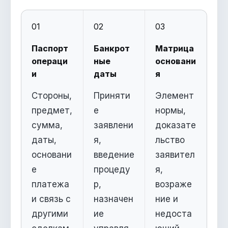
01
02
03
Паспорт
Банкрот
Матрица
операци
ные
основани
и
даты
я
Стороны,
Приняти
Элемент
предмет,
е
нормы,
сумма,
заявлени
доказате
даты,
я,
льство
основани
введение
заявител
е
процеду
я,
платежа
р,
возраже
и связь с
назначен
ние и
другими
ие
недоста