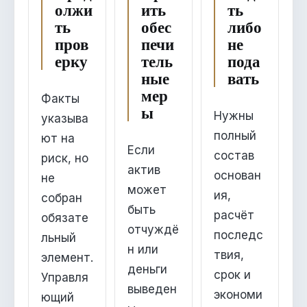
олжи
ить
ть
ть
обес
либо
пров
печи
не
ерку
тель
пода
ные
вать
мер
Факты
ы
Нужны
указыва
полный
ют на
Если
состав
риск, но
актив
основан
не
может
ия,
собран
быть
расчёт
обязате
отчуждё
последс
льный
н или
твия,
элемент.
деньги
срок и
Управля
выведен
экономи
ющий