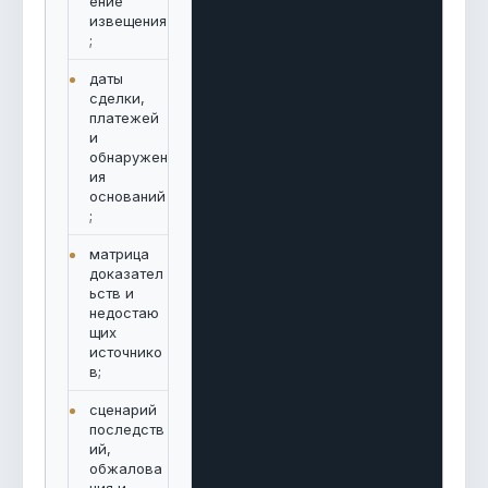
ение
извещения
;
даты
сделки,
платежей
и
обнаружен
ия
оснований
;
матрица
доказател
ьств и
недостаю
щих
источнико
в;
сценарий
последств
ий,
обжалова
ния и