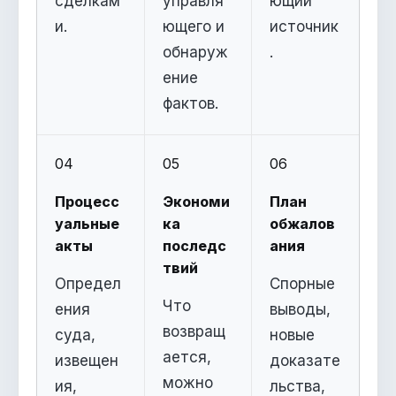
сделкам
управля
ющий
и.
ющего и
источник
обнаруж
.
ение
фактов.
04
05
06
Процесс
Экономи
План
уальные
ка
обжалов
акты
последс
ания
твий
Определ
Спорные
Что
ения
выводы,
возвращ
суда,
новые
ается,
извещен
доказате
можно
ия,
льства,