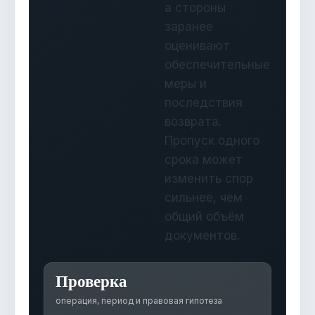
а стороны
заранее
оценивают
обеспечительные
меры и
последствия
возврата.
Пропуск одного
срока может
изменить спор
сильнее, чем
общий объём
документов.
Проверка
операция, период и правовая гипотеза