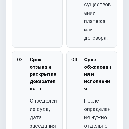
существов
ании
платежа
или
договора.
03
Срок
04
Срок
отзыва и
обжалован
раскрытия
ия и
доказател
исполнени
ьств
я
Определен
После
ие суда,
определен
дата
ия нужно
заседания
отдельно