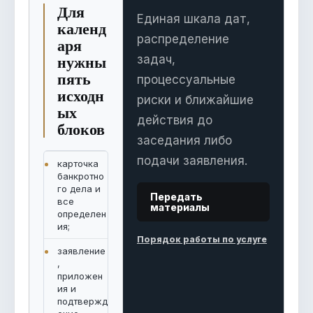
Для
Единая шкала дат,
календ
распределение
аря
нужны
задач,
пять
процессуальные
исходн
риски и ближайшие
ых
действия до
блоков
заседания либо
подачи заявления.
карточка
банкротно
го дела и
Передать
все
материалы
определен
ия;
Порядок работы по услуге
заявление
,
приложен
ия и
подтвержд