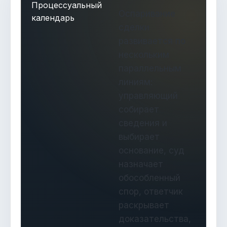
Процессуальный
Оспаривание
календарь
сделки
развивается по
нескольким
параллельным
линиям:
управляющий
собирает
сведения и
выбирает
основание, суд
назначает
обособленный
спор, ответчик
раскрывает
доказательства,