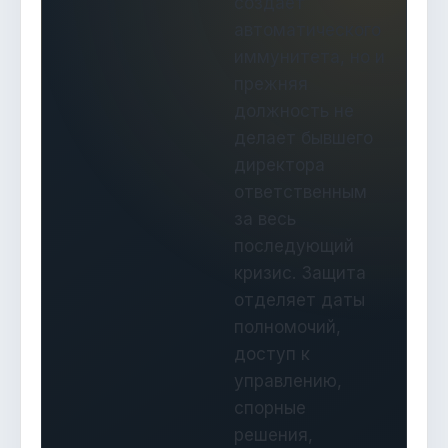
создаёт
автоматического
иммунитета, но и
прежняя
должность не
делает бывшего
директора
ответственным
за весь
последующий
кризис. Защита
отделяет даты
полномочий,
доступ к
управлению,
спорные
решения,