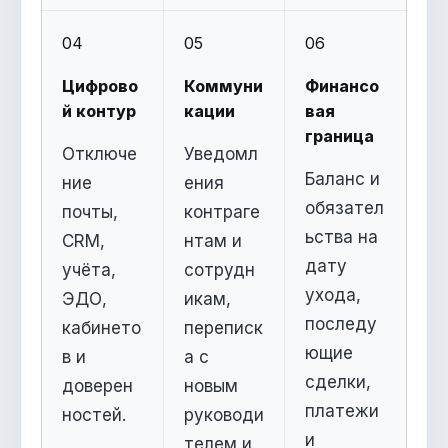
04
05
06
Цифрово
Коммуни
Финансо
й контур
кации
вая
граница
Отключе
Уведомл
Баланс и
ние
ения
обязател
почты,
контраге
ьства на
CRM,
нтам и
дату
учёта,
сотрудн
ухода,
ЭДО,
икам,
последу
кабинето
переписк
ющие
в и
а с
сделки,
доверен
новым
платежи
ностей.
руководи
и
телем и