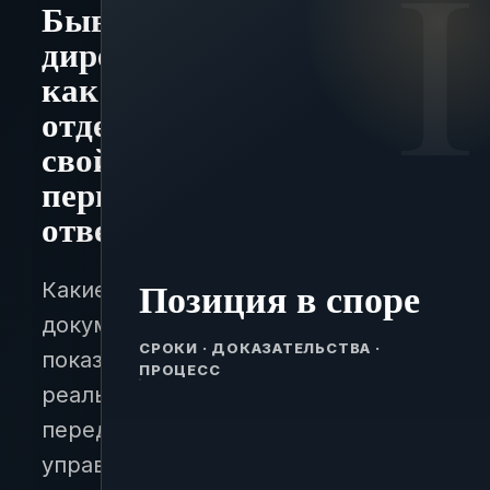
Бывший
директор:
как
отделить
свой
период
ответственности
Позиция в споре
Какие
документы
СРОКИ · ДОКАЗАТЕЛЬСТВА ·
показывают
ПРОЦЕСС
реальную
передачу
управления