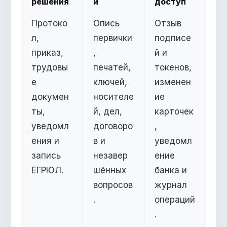
решения
и
доступ
Протоко
Опись
Отзыв
л,
первички
подписе
приказ,
,
й и
трудовы
печатей,
токенов,
е
ключей,
изменен
докумен
носителе
ие
ты,
й, дел,
карточек
уведомл
договоро
,
ения и
в и
уведомл
запись
незавер
ение
ЕГРЮЛ.
шённых
банка и
вопросов
журнал
.
операций
.