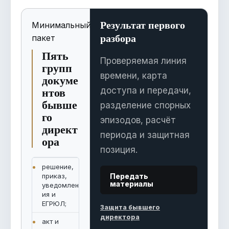
Результат первого
Минимальный
разбора
пакет
Пять
Проверяемая линия
групп
времени, карта
докуме
нтов
доступа и передачи,
бывше
разделение спорных
го
эпизодов, расчёт
директ
периода и защитная
ора
позиция.
решение,
приказ,
Передать
материалы
уведомлен
ия и
ЕГРЮЛ;
Защита бывшего
директора
акт и