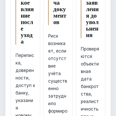
кое
ча
заяв
влия
доку
лени
ние
мент
я до
посл
ов
увол
е
ьнен
уход
ия
Риск
а
возника
Проверя
ет, если
Перепис
ются
отсутст
ка,
объекти
вие
доверен
вная
учёта
ности,
дата
существ
доступ к
банкрот
енно
банку,
ства,
затрудн
указани
реалист
ило
я
ичность
формиро
новому