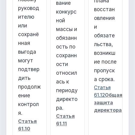
плана
вание
руковод
восстан
конкурс
ителю
овления
ной
или
и
массы и
сохранё
обязате
обязанн
нная
льства,
ость по
выгода
возникш
сохранн
могут
ие после
ости
подтвер
пропуск
относил
дить
а срока.
ась к
продолж
Статья
периоду
61.12
Общая
ение
директо
защита
контрол
ра.
директора
я.
Статья
Статья
61.11
61.10