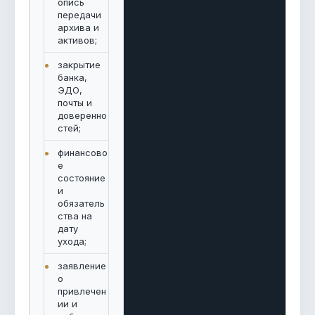
опись
передачи
архива и
активов;
закрытие
банка,
ЭДО,
почты и
доверенно
стей;
финансово
е
состояние
и
обязатель
ства на
дату
ухода;
заявление
о
привлечен
ии и